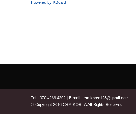
Powered by KBoard
Tel : 070-4266-4202 | E-mail : crmkorea123@gamil.com
© Copyright 2016 CRM KOREA All Rights Reserved.